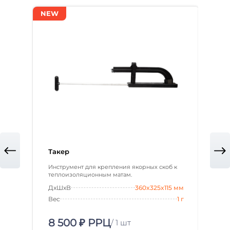
NEW
NEW
Такер
Наб
Инструмент для крепления якорных скоб к
Комп
теплоизоляционным матам.
ДxШxВ
360x325x115 мм
3 
Вес
1 г
8 500 ₽ РРЦ
/ 1 шт