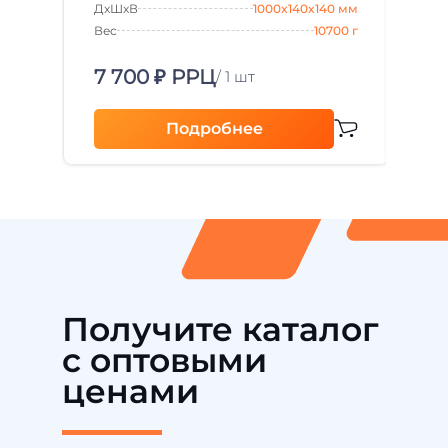
ДxШxВ
1000x140x140 мм
как подложка, обеспечивая точность монтажа
Цвет
и улучшая эффективность системы
Вес
10700 г
отопления. Изготовленная из прочного
полиэтилена, пленка выполняет функции
39
7 700 ₽ РРЦ
гидро- и пароизоляции, надежно […]
/ 1 шт
Подробнее
Получите каталог
с оптовыми
ценами