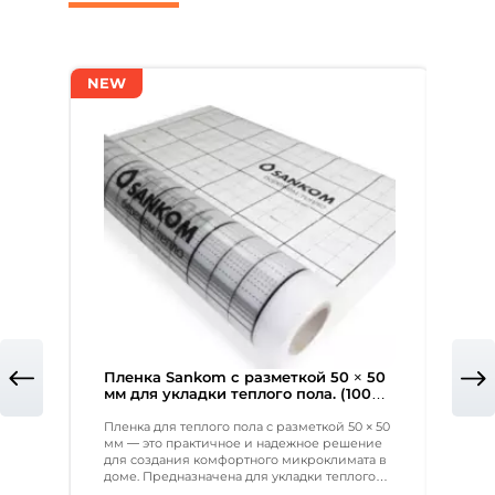
NEW
NEW
Пленка Sankom с разметкой 50 × 50
Арм
мм для укладки теплого пола. (100
SA
м²)
Пленка для теплого пола с разметкой 50 × 50
Испо
мм — это практичное и надежное решение
тепл
для создания комфортного микроклимата в
мате
доме. Предназначена для укладки теплого
ДxШ
пола с шагом 150 мм, она идеально подходит