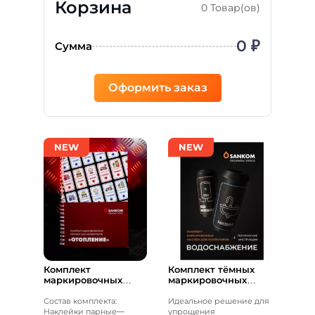
Корзина
0 Товар(ов)
0 ₽
Сумма
Оформить заказ
NEW
NEW
Комплект
Комплект тёмных
маркировочных
маркировочных
наклеек
наклеек
«Отопление»
«Водоснабжение»
Состав комплекта:
Идеальное решение для
Наклейки парные—
упрощения