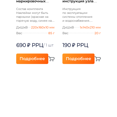
маркировочных
инструкция узла
наклеек
ввода
«Водоснабжение»
Состав комплекта
Инструкция
Наклейки могут быть
по эксплуатации
парными (красная на
системы отопления
горячую воду, синяя на
и водоснабжения.
холодную)
Для информирования
ДxШxВ
220x160x10 мм
ДxШxВ
1x140x210 мм
Прямоугольные (30×55
пользователя
мм): Ванна — 2 пары Душ
Вес
85 г
Вес
20 г
— 2 пары Раковина — 3
пары Гигиенический
690 ₽ РРЦ
190 ₽ РРЦ
душ — 2 пары Биде — 1
/ 1 шт
пара Унитаз — 3 штуки
Полотенцесушитель — 2
штуки Рециркуляция — 1
Подробнее
Подробнее
штука Водонагреватель
— 2 пары Кухонная
мойка […]